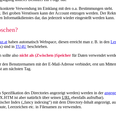
ne konkrete Verwendung im Einklang mit den o.a. Bestimmungen steht.
. Bei groben Verstössen kann der Account entzogen werden. Der Rektor
n Informatikdienstes dar, das jederzeit wieder eingestellt werden kann
öschen?
az.at
haben automatisch Webspace, diesen erreicht man z. B. in den
Ler
) sind in
TU4U
beschrieben.
h sollte also
nicht als (Zwischen-)Speicher
für Daten verwendet werden
r den Benutzernamen mit der E-Mail-Adresse verbindet, erst um Mitterna
st am nächsten Tag.
 Spezifikation des Directories angezeigt werden) werden in der
angege
HTM ist aber natürlich über seinen
URL
ebenfalls aufrufbar).
atischer Index („fancy indexing“) mit dem Directory-Inhalt angezeigt, 
aute, Leerzeichen etc. in Filenamen zu verwenden.