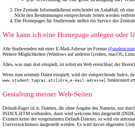
Der Zentrale Informatikdienst entscheidet im Anlaßfall, ob ei
Nicht den Bestimmungen entsprechende Seiten werden entfernt
Die Homepages für Studierende stellen ein Service des Zentrale
Wie kann ich eine Homepage anlegen oder l
Alle Studierenden mit einer E-Mail-Adresse im Format
@student.tugr
Weitere Möglichkeiten (Windows auf anderen Geräten, macOS, Linux
Alles, was man dort einspielt, ist sofort im Web erreichbar; der Bereic
Wenn man erstmals Daten einspielt, wird der entsprechende Index, de
funktioniert er
www.student.tugraz.at/[ihre_e-mail-adresse]
Gestaltung meiner Web-Seiten
Default-Pages (d. h. Dateien, die ohne Angabe des Namens, nur durch
INDEX.HTM vorhanden, dann wird welcome.htm dargestellt (INDEX.
Existiert keine der vorgenannten Default-Dateien, so wird ein autom
Userverzeichnisses dargestellt werden. Es wird davon abgeraten Uml