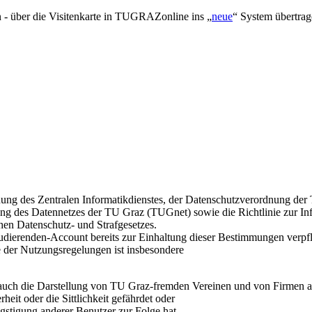
 - über die Visitenkarte in TUGRAZonline ins „
neue
“ System übertra
ung des Zentralen Informatikdienstes, der Datenschutzverordnung de
g des Datennetzes der TU Graz (TUGnet) sowie die Richtlinie zur Inf
hen Datenschutz- und Strafgesetzes.
udierenden-Account bereits zur Einhaltung dieser Bestimmungen verpfl
der Nutzungsregelungen ist insbesondere
 auch die Darstellung von TU Graz-fremden Vereinen und von Firmen au
eit oder die Sittlichkeit gefährdet oder
gstigung anderer Benutzer zur Folge hat.