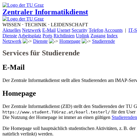
Zentraler Informatikdienst
WISSEN ⋅ TECHNIK ⋅ LEIDENSCHAFT
Aktuelles
Netzwerk
E-Mail
Usenet
Security
Telefon
Accounts
|
IT-S
Dienste
Arbeitsplatz
Ports
Richtlinien
Uplink
Zugang
Index
Netzwerk
Dienste
Homepage
Studierende
Services für Studierende
E-Mail
Der Zentrale Informatikdienst stellt allen Studierenden am IMAP-Ser
Homepage
Der Zentrale Informatikdienst (ZID) stellt den Studierenden der TU
für den User
https://www.student.TUGraz.at/koarl.testerl/
Die Nutzung der Homepage ist immer an einen gültigen
Studierende
Die Homepage soll hauptsächlich studentischen Aktivitäten, z. B. der
natürlich verlinkt) werden.